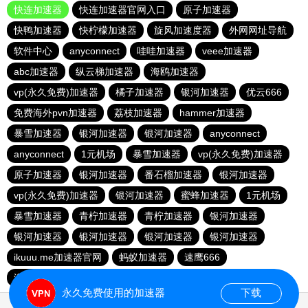
快连加速器
快连加速器官网入口
原子加速器
快鸭加速器
快柠檬加速器
旋风加速度器
外网网址导航
软件中心
anyconnect
哇哇加速器
veee加速器
abc加速器
纵云梯加速器
海鸥加速器
vp(永久免费)加速器
橘子加速器
银河加速器
优云666
免费海外pvn加速器
荔枝加速器
hammer加速器
暴雪加速器
银河加速器
银河加速器
anyconnect
anyconnect
1元机场
暴雪加速器
vp(永久免费)加速器
原子加速器
银河加速器
番石榴加速器
银河加速器
vp(永久免费)加速器
银河加速器
蜜蜂加速器
1元机场
暴雪加速器
青柠加速器
青柠加速器
银河加速器
银河加速器
银河加速器
银河加速器
银河加速器
ikuuu.me加速器官网
蚂蚁加速器
速鹰666
海外梯子官网
永久免费使用的加速器
下载