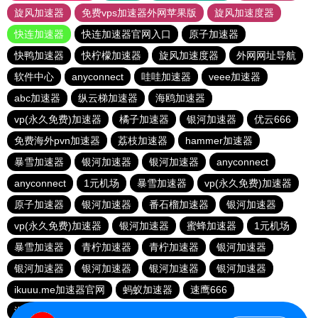
旋风加速器
免费vps加速器外网苹果版
旋风加速度器
快连加速器
快连加速器官网入口
原子加速器
快鸭加速器
快柠檬加速器
旋风加速度器
外网网址导航
软件中心
anyconnect
哇哇加速器
veee加速器
abc加速器
纵云梯加速器
海鸥加速器
vp(永久免费)加速器
橘子加速器
银河加速器
优云666
免费海外pvn加速器
荔枝加速器
hammer加速器
暴雪加速器
银河加速器
银河加速器
anyconnect
anyconnect
1元机场
暴雪加速器
vp(永久免费)加速器
原子加速器
银河加速器
番石榴加速器
银河加速器
vp(永久免费)加速器
银河加速器
蜜蜂加速器
1元机场
暴雪加速器
青柠加速器
青柠加速器
银河加速器
银河加速器
银河加速器
银河加速器
银河加速器
ikuuu.me加速器官网
蚂蚁加速器
速鹰666
海外梯子官网