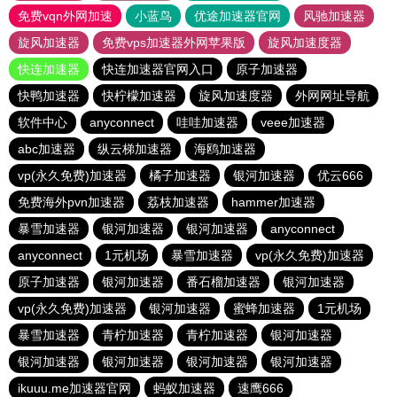
免费vqn外网加速
小蓝鸟
优途加速器官网
风驰加速器
旋风加速器
免费vps加速器外网苹果版
旋风加速度器
快连加速器
快连加速器官网入口
原子加速器
快鸭加速器
快柠檬加速器
旋风加速度器
外网网址导航
软件中心
anyconnect
哇哇加速器
veee加速器
abc加速器
纵云梯加速器
海鸥加速器
vp(永久免费)加速器
橘子加速器
银河加速器
优云666
免费海外pvn加速器
荔枝加速器
hammer加速器
暴雪加速器
银河加速器
银河加速器
anyconnect
anyconnect
1元机场
暴雪加速器
vp(永久免费)加速器
原子加速器
银河加速器
番石榴加速器
银河加速器
vp(永久免费)加速器
银河加速器
蜜蜂加速器
1元机场
暴雪加速器
青柠加速器
青柠加速器
银河加速器
银河加速器
银河加速器
银河加速器
银河加速器
ikuuu.me加速器官网
蚂蚁加速器
速鹰666