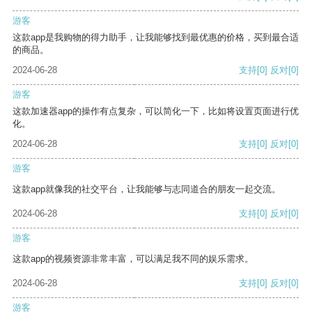
游客
这款app是我购物的得力助手，让我能够找到最优惠的价格，买到最合适
的商品。
2024-06-28
支持
[0]
反对
[0]
游客
这款加速器app的操作有点复杂，可以简化一下，比如将设置页面进行优
化。
2024-06-28
支持
[0]
反对
[0]
游客
这款app就像我的社交平台，让我能够与志同道合的朋友一起交流。
2024-06-28
支持
[0]
反对
[0]
游客
这款app的视频资源非常丰富，可以满足我不同的娱乐需求。
2024-06-28
支持
[0]
反对
[0]
游客