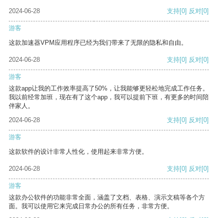
2024-06-28
支持
[0]
反对
[0]
游客
这款加速器VPM应用程序已经为我们带来了无限的隐私和自由。
2024-06-28
支持
[0]
反对
[0]
游客
这款app让我的工作效率提高了50%，让我能够更轻松地完成工作任务。
我以前经常加班，现在有了这个app，我可以提前下班，有更多的时间陪
伴家人。
2024-06-28
支持
[0]
反对
[0]
游客
这款软件的设计非常人性化，使用起来非常方便。
2024-06-28
支持
[0]
反对
[0]
游客
这款办公软件的功能非常全面，涵盖了文档、表格、演示文稿等各个方
面。我可以使用它来完成日常办公的所有任务，非常方便。