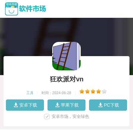
狂欢派对vn
工具
|
时间：2024-06-28
|
安卓下载
苹果下载
PC下载
安卓市场，安全绿色