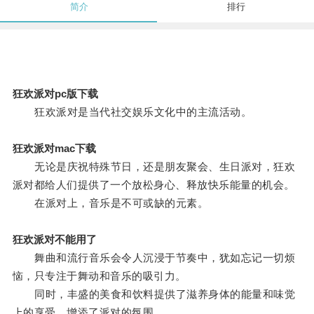
简介
排行
狂欢派对pc版下载
狂欢派对是当代社交娱乐文化中的主流活动。
狂欢派对mac下载
无论是庆祝特殊节日，还是朋友聚会、生日派对，狂欢
派对都给人们提供了一个放松身心、释放快乐能量的机会。
在派对上，音乐是不可或缺的元素。
狂欢派对不能用了
舞曲和流行音乐会令人沉浸于节奏中，犹如忘记一切烦
恼，只专注于舞动和音乐的吸引力。
同时，丰盛的美食和饮料提供了滋养身体的能量和味觉
上的享受，增添了派对的氛围。