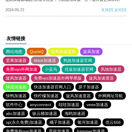
2024-05-23
支持
[0]
反对
[0]
友情链接
网站地图
QuickQ
旋风加速度器
旋风加速
坚果加速器
tiktok加速器
狗急加速器官网
免费vqn外网加速
小蓝鸟
优途加速器官网
风驰加速器
旋风加速器
免费vps加速器外网苹果版
旋风加速度器
快连加速器
快连加速器官网入口
原子加速器
快鸭加速器
快柠檬加速器
旋风加速度器
外网网址导航
软件中心
anyconnect
哇哇加速器
veee加速器
abc加速器
纵云梯加速器
海鸥加速器
vp(永久免费)加速器
橘子加速器
银河加速器
优云666
免费海外pvn加速器
荔枝加速器
hammer加速器