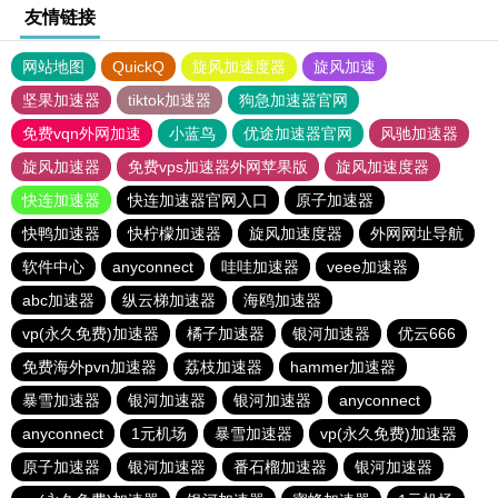
友情链接
网站地图
QuickQ
旋风加速度器
旋风加速
坚果加速器
tiktok加速器
狗急加速器官网
免费vqn外网加速
小蓝鸟
优途加速器官网
风驰加速器
旋风加速器
免费vps加速器外网苹果版
旋风加速度器
快连加速器
快连加速器官网入口
原子加速器
快鸭加速器
快柠檬加速器
旋风加速度器
外网网址导航
软件中心
anyconnect
哇哇加速器
veee加速器
abc加速器
纵云梯加速器
海鸥加速器
vp(永久免费)加速器
橘子加速器
银河加速器
优云666
免费海外pvn加速器
荔枝加速器
hammer加速器
暴雪加速器
银河加速器
银河加速器
anyconnect
anyconnect
1元机场
暴雪加速器
vp(永久免费)加速器
原子加速器
银河加速器
番石榴加速器
银河加速器