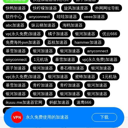
快鸭加速器
快柠檬加速器
旋风加速度器
外网网址导航
软件中心
anyconnect
哇哇加速器
veee加速器
abc加速器
纵云梯加速器
海鸥加速器
vp(永久免费)加速器
橘子加速器
银河加速器
优云666
免费海外pvn加速器
荔枝加速器
hammer加速器
暴雪加速器
银河加速器
银河加速器
anyconnect
anyconnect
1元机场
暴雪加速器
vp(永久免费)加速器
原子加速器
银河加速器
番石榴加速器
银河加速器
vp(永久免费)加速器
银河加速器
蜜蜂加速器
1元机场
暴雪加速器
青柠加速器
青柠加速器
银河加速器
银河加速器
银河加速器
银河加速器
银河加速器
ikuuu.me加速器官网
蚂蚁加速器
速鹰666
海外梯子官网
永久免费使用的加速器
下载
0.050561s
首页
安卓
苹果
排行
推荐