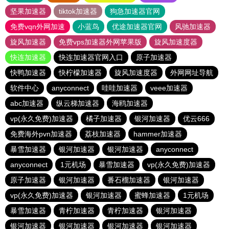
坚果加速器
tiktok加速器
狗急加速器官网
免费vqn外网加速
小蓝鸟
优途加速器官网
风驰加速器
旋风加速器
免费vps加速器外网苹果版
旋风加速度器
快连加速器
快连加速器官网入口
原子加速器
快鸭加速器
快柠檬加速器
旋风加速度器
外网网址导航
软件中心
anyconnect
哇哇加速器
veee加速器
abc加速器
纵云梯加速器
海鸥加速器
vp(永久免费)加速器
橘子加速器
银河加速器
优云666
免费海外pvn加速器
荔枝加速器
hammer加速器
暴雪加速器
银河加速器
银河加速器
anyconnect
anyconnect
1元机场
暴雪加速器
vp(永久免费)加速器
原子加速器
银河加速器
番石榴加速器
银河加速器
vp(永久免费)加速器
银河加速器
蜜蜂加速器
1元机场
暴雪加速器
青柠加速器
青柠加速器
银河加速器
银河加速器
银河加速器
银河加速器
银河加速器