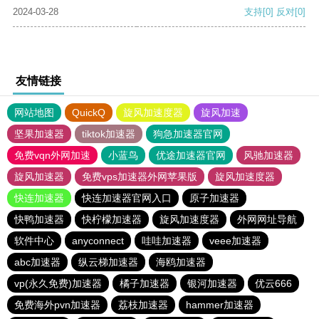
2024-03-28
支持
[0]
反对
[0]
友情链接
网站地图
QuickQ
旋风加速度器
旋风加速
坚果加速器
tiktok加速器
狗急加速器官网
免费vqn外网加速
小蓝鸟
优途加速器官网
风驰加速器
旋风加速器
免费vps加速器外网苹果版
旋风加速度器
快连加速器
快连加速器官网入口
原子加速器
快鸭加速器
快柠檬加速器
旋风加速度器
外网网址导航
软件中心
anyconnect
哇哇加速器
veee加速器
abc加速器
纵云梯加速器
海鸥加速器
vp(永久免费)加速器
橘子加速器
银河加速器
优云666
免费海外pvn加速器
荔枝加速器
hammer加速器