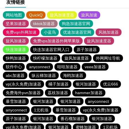
友情链接
网站地图
QuickQ
旋风加速度器
旋风加速
坚果加速器
tiktok加速器
狗急加速器官网
免费vqn外网加速
小蓝鸟
优途加速器官网
风驰加速器
旋风加速器
免费vps加速器外网苹果版
旋风加速度器
快连加速器
快连加速器官网入口
原子加速器
快鸭加速器
快柠檬加速器
旋风加速度器
外网网址导航
软件中心
anyconnect
哇哇加速器
veee加速器
abc加速器
纵云梯加速器
海鸥加速器
vp(永久免费)加速器
橘子加速器
银河加速器
优云666
免费海外pvn加速器
荔枝加速器
hammer加速器
暴雪加速器
银河加速器
银河加速器
anyconnect
anyconnect
1元机场
暴雪加速器
vp(永久免费)加速器
原子加速器
银河加速器
番石榴加速器
银河加速器
vp(永久免费)加速器
银河加速器
蜜蜂加速器
1元机场