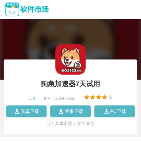
狗急加速器7天试用
工具
|
时间：2024-03-26
|
安卓下载
苹果下载
PC下载
安卓市场，安全绿色