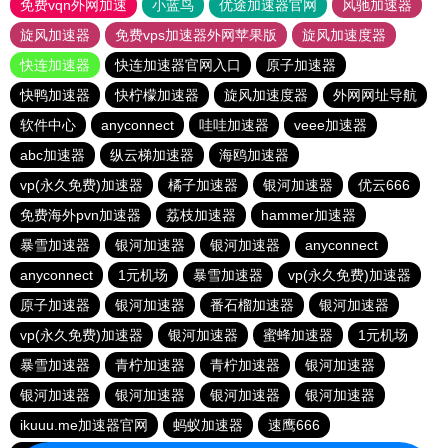
免费vqn外网加速
小蓝鸟
优途加速器官网
风驰加速器
旋风加速器
免费vps加速器外网苹果版
旋风加速度器
快连加速器
快连加速器官网入口
原子加速器
快鸭加速器
快柠檬加速器
旋风加速度器
外网网址导航
软件中心
anyconnect
哇哇加速器
veee加速器
abc加速器
纵云梯加速器
海鸥加速器
vp(永久免费)加速器
橘子加速器
银河加速器
优云666
免费海外pvn加速器
荔枝加速器
hammer加速器
暴雪加速器
银河加速器
银河加速器
anyconnect
anyconnect
1元机场
暴雪加速器
vp(永久免费)加速器
原子加速器
银河加速器
番石榴加速器
银河加速器
vp(永久免费)加速器
银河加速器
蜜蜂加速器
1元机场
暴雪加速器
青柠加速器
青柠加速器
银河加速器
银河加速器
银河加速器
银河加速器
银河加速器
ikuuu.me加速器官网
蚂蚁加速器
速鹰666